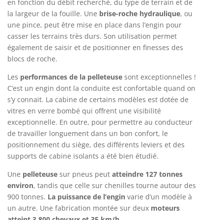
en fonction du débit recherché, du type de terrain et de
la largeur de la fouille. Une
brise-roche hydraulique
, ou
une pince, peut être mise en place dans l’engin pour
casser les terrains très durs. Son utilisation permet
également de saisir et de positionner en finesses des
blocs de roche.
Les
performances de la pelleteuse
sont exceptionnelles !
C’est un engin dont la conduite est confortable quand on
s’y connait. La cabine de certains modèles est dotée de
vitres en verre bombé qui offrent une visibilité
exceptionnelle. En outre, pour permettre au conducteur
de travailler longuement dans un bon confort, le
positionnement du siège, des différents leviers et des
supports de cabine isolants a été bien étudié.
Une
pelleteuse
sur pneus peut
atteindre 127 tonnes
environ
, tandis que celle sur chenilles tourne autour des
900 tonnes.
La puissance de l’engin
varie d’un modèle à
un autre. Une fabrication montée sur deux
moteurs
atteint 3 800 chevaux et 35 km/h
.