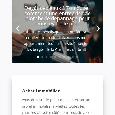
Dégât des eaux à Toulouse :
comment une entreprise de
plomberie dépannage peut
vous éviter le pire
Il est des réveils que l'on préférerait
oublier. Un matin d'hiver, dans mon
appartement toulousain situé non loin
des berges de la Garonne, un bruit...
Achat Immobilier
Vous êtes sur le point de concrétiser un
projet immobilier ? Mettez toutes les
chances de votre côté pour réussir votre