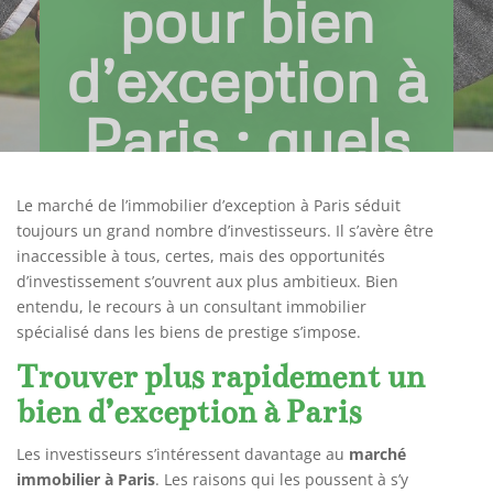
pour bien
d’exception à
Paris : quels
avantages ?
Le marché de l’immobilier d’exception à Paris séduit
toujours un grand nombre d’investisseurs. Il s’avère être
Juil 12, 2022
|
Achat Immobilier
inaccessible à tous, certes, mais des opportunités
d’investissement s’ouvrent aux plus ambitieux. Bien
entendu, le recours à un consultant immobilier
spécialisé dans les biens de prestige s’impose.
Trouver plus rapidement un
bien d’exception à Paris
Les investisseurs s’intéressent davantage au
marché
immobilier à Paris
. Les raisons qui les poussent à s’y